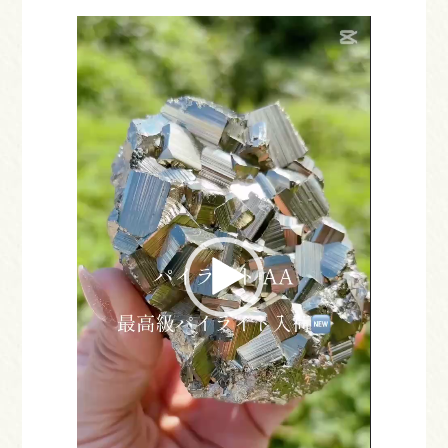
動
画
プ
レ
ー
ヤ
ー