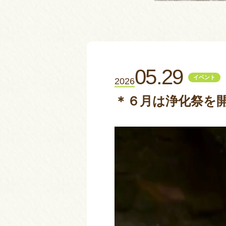
05.29
イベント
2026
＊６月は浄化祭を
動
画
プ
レ
ー
ヤ
ー