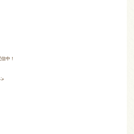
配信中！
·｡
。