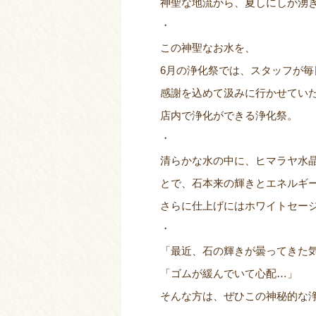
神聖な地流から、夏しにしか湧
・
この神聖なお水を、
6月の浄化祭では、スタッフが毎
感謝を込めて汲みに行かせてい
店内で浄化ができる浄化祭。
・
清らかな水の中に、ヒマラヤ水
とで、石本来の輝きとエネルギ
さらに仕上げにはホワイトセー
・
「最近、石の輝きが曇ってきた
「ゴムが緩んでいて心配…」
そんな方は、ぜひこの神秘的な