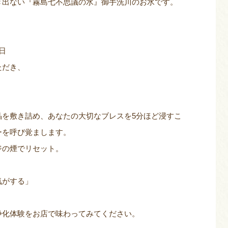
き出ない『霧島七不思議の水』御手洗川のお水です。
日
ただき、
晶を敷き詰め、あなたの大切なブレスを5分ほど浸すこ
ーを呼び覚まします。
ジの煙でリセット。
気がする」
浄化体験をお店で味わってみてください。