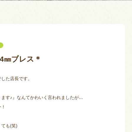
ト
4㎜ブレス＊
でした店長です。
ります♪』なんてかわいく言われましたが…
ー！
ても(笑)