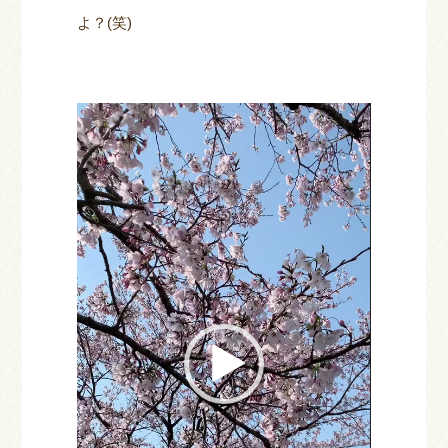
よ？(笑)
動
画
プ
レ
ー
ヤ
ー