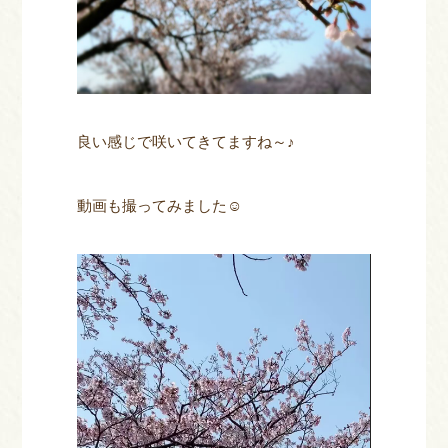
良い感じで咲いてきてますね～♪
動画も撮ってみました☺
動
画
プ
レ
ー
ヤ