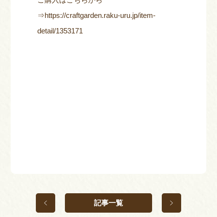
⇒
https://craftgarden.raku-uru.jp/item-
detail/1353171
記事一覧